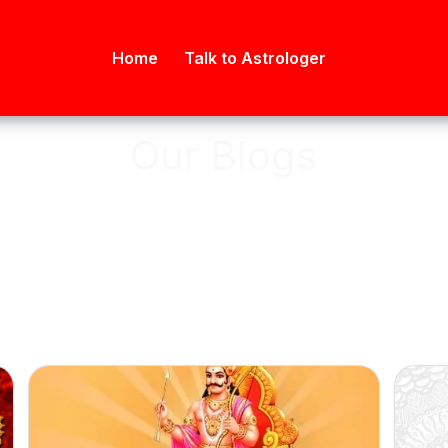
Home
Talk to Astrologer
Our Blogs
e Have The one of The Best, Quali