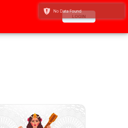
No Data Found
LOGIN
ty