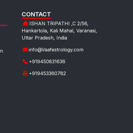
CONTACT
ISHAN TRIPATHI ,C 2/56,
Hankartola, Kali Mahal, Varanasi,
Uttar Pradesh, India
info@Vaafestrology.com
on
+919450831636
+919453360782