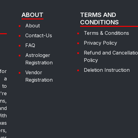
ABOUT
TERMS AND
CONDITIONS
About
Terms & Conditions
Contact-Us
Privacy Policy
FAQ
Refund and Cancellati
Astrologer
Policy
Registration
Deletion Instruction
for
Vendor
g a
Registration
 to
're
ns,
and
ith
kes
rs,
ver